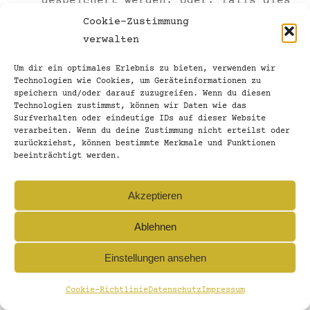
gespeichert werden, oder, falls dies
nicht möglich ist, die Kriterien für
Cookie-Zustimmung
die Festlegung dieser Dauer
verwalten
das Bestehen eines Rechts auf
Um dir ein optimales Erlebnis zu bieten, verwenden wir
Berichtigung oder Löschung der sie
Technologien wie Cookies, um Geräteinformationen zu
betreffenden personenbezogenen Daten
speichern und/oder darauf zuzugreifen. Wenn du diesen
Technologien zustimmst, können wir Daten wie das
oder auf Einschränkung der
Surfverhalten oder eindeutige IDs auf dieser Website
Verarbeitung durch den
verarbeiten. Wenn du deine Zustimmung nicht erteilst oder
Verantwortlichen oder eines
zurückziehst, können bestimmte Merkmale und Funktionen
beeinträchtigt werden.
Widerspruchsrechts gegen diese
Verarbeitung
Akzeptieren
das Bestehen eines Beschwerderechts
bei einer Aufsichtsbehörde
Ablehnen
wenn die personenbezogenen Daten
nicht bei der betroffenen Person
Einstellungen ansehen
erhoben werden: Alle verfügbaren
Informationen über die Herkunft der
Cookie-Richtlinie
Datenschutz
Impressum
Daten