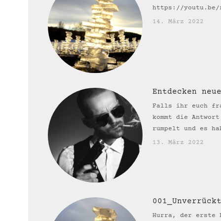
https://youtu.be
14. März 2022
Entdecken neu
Falls ihr euch fr
kommt die Antwort
rumpelt und es ha
13. März 2022
001_Unverrück
Hurra, der erste 