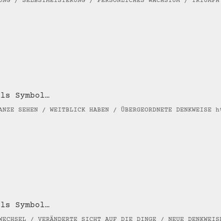
UNG / SELBSTMEISTERUNG / PERSÖNLICHES WACHSTUM / TRIUM
als Symbol…
ANZE SEHEN / WEITBLICK HABEN / ÜBERGEORDNETE DENKWEISE h
als Symbol…
WECHSEL / VERÄNDERTE SICHT AUF DIE DINGE / NEUE DENKWE