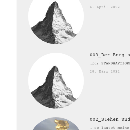
4. April 2022
003_Der Berg 
…für STANDHAFTIGK
28. März 2022
002_Stehen un
… so lautet meine