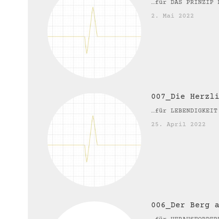
…für DAS PRINZIP
2. Mai 2022
007_Die Herzl
…für LEBENDIGKEIT
25. April 2022
006_Der Berg 