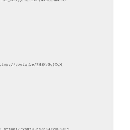
PH https://youtu.be/Kk0tubW4C5Y
ttps://youtu.be/7MjNvSq8CoM
ISE https://youtu.be/s33IvHCKJFc