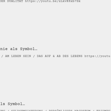
 DER DUALITÄT https://youtu.be/zLkvK8xb7Sk
inie als Symbol…
 / AM LEBEN SEIN / DAS AUF & AB DES LEBENS https://youtu
als Symbol…