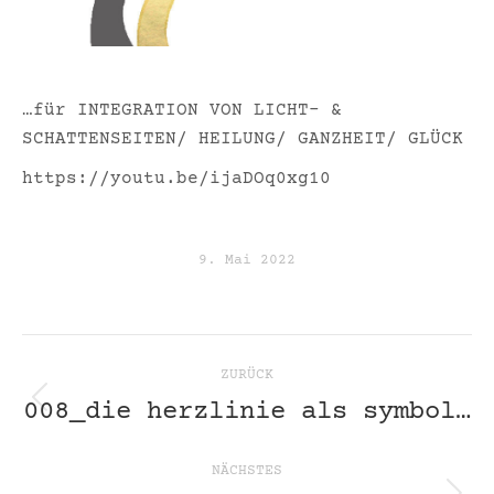
…für INTEGRATION VON LICHT- &
SCHATTENSEITEN/ HEILUNG/ GANZHEIT/ GLÜCK
https://youtu.be/ijaDOq0xg10
9. Mai 2022
kommentarnavigatio
ZURÜCK
008_die herzlinie als symbol…
Vorheriger
Beitrag:
NÄCHSTES