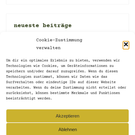
neueste beiträge
P.S.: Zwei Grundregeln
Cookie-Zustimmung
verwalten
3. Juni 2024
010_Auf und davon
Um dir ein optimales Erlebnis zu bieten, verwenden wir
Technologien wie Cookies, um Geräteinformationen zu
2. Juni 2024
speichern und/oder darauf zuzugreifen. Wenn du diesen
Technologien zustimmst, können wir Daten wie das
009_Pünktlich kommt der Regen
Surfverhalten oder eindeutige IDs auf dieser Website
verarbeiten. Wenn du deine Zustimmung nicht erteilst oder
1. Juni 2024
zurückziehst, können bestimmte Merkmale und Funktionen
beeinträchtigt werden.
Am Pausetag erledigt…
31. Mai 2024
Akzeptieren
Ablehnen