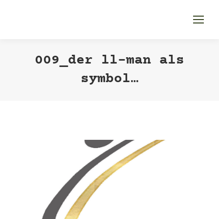
009_der ll-man als
symbol…
Sie befinden sich
hier: