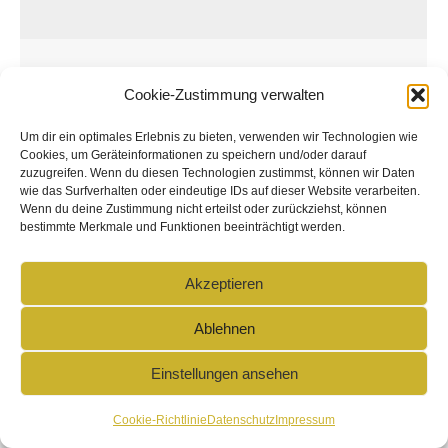
005_der berg als symbol…
Cookie-Zustimmung verwalten
life
Von
Angela Buhl
11. April 2022
Um dir ein optimales Erlebnis zu bieten, verwenden wir Technologien wie
Kommentar hinterlassen
Cookies, um Geräteinformationen zu speichern und/oder darauf
…für DAS GROSSE GANZE SEHEN /
zuzugreifen. Wenn du diesen Technologien zustimmst, können wir Daten
wie das Surfverhalten oder eindeutige IDs auf dieser Website verarbeiten.
WEITBLICK HABEN / ÜBERGEORDNETE
Wenn du deine Zustimmung nicht erteilst oder zurückziehst, können
DENKWEISE https://youtu.be/7MjNvSq8CoM
bestimmte Merkmale und Funktionen beeinträchtigt werden.
Akzeptieren
Ablehnen
Copyright © 2024 holario
Einstellungen ansehen
Datenschutz
Cookie-Richtlinie (EU)
Impressum
Cookie-Richtlinie
Datenschutz
Impressum