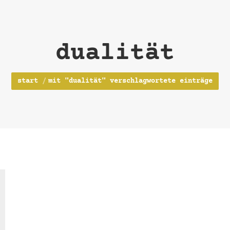
dualität
Sie befinden sich hier:
start
mit "dualität" verschlagwortete einträge