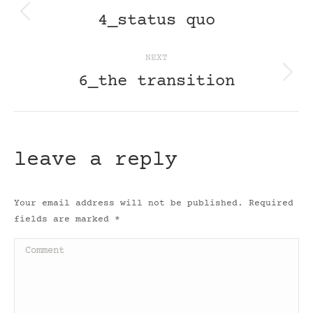
navigation
4_status quo
Previous
post:
NEXT
6_the transition
Next
post:
leave a reply
Your email address will not be published. Required
fields are marked
*
Comment