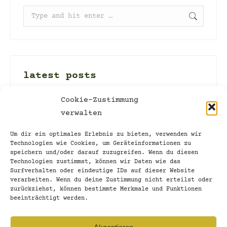
Search:
latest posts
002_stand and let stand
Cookie-Zustimmung
verwalten
16. March 2022
discovering new territory
Um dir ein optimales Erlebnis zu bieten, verwenden wir
Technologien wie Cookies, um Geräteinformationen zu
13. March 2022
speichern und/oder darauf zuzugreifen. Wenn du diesen
Technologien zustimmst, können wir Daten wie das
001_unshi-f-table
Surfverhalten oder eindeutige IDs auf dieser Website
verarbeiten. Wenn du deine Zustimmung nicht erteilst oder
9. March 2022
zurückziehst, können bestimmte Merkmale und Funktionen
beeinträchtigt werden.
Time for letting go…
27. February 2022