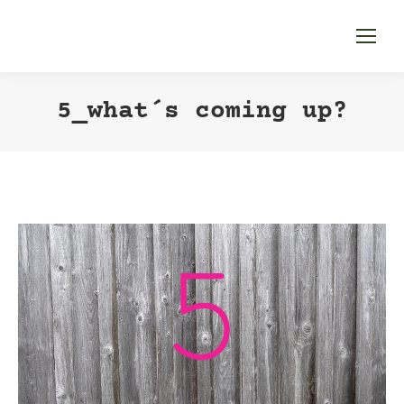
5_what´s coming up?
You are here: